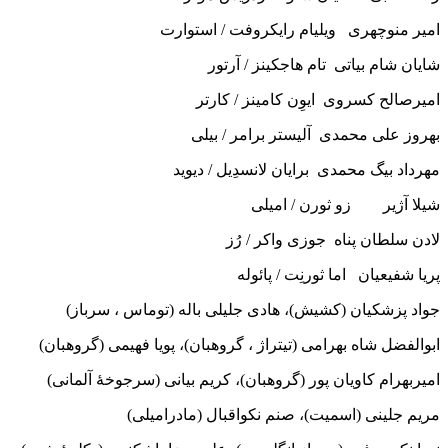
امیر منوچهری ویلیام رایکروفت / استوارت
شایان شام بیاتی تام هاجکینز / آرتور
امیرصالح کسروی ایوِن کامینز / کارتر
بهروز علی محمدی آلیستر برامر / بیلی
مهرداد بیگ محمدی برایان لانسدِیل / دیوید
شیلا آژیر زو ثورن / امیلی
لادن سلطان پناه جوزی واکر / رُز
پریا شفیعیان اما ثورنِت / پائوله
جواد پزشکیان (کشیش)، هادی جلیلی باله (توماس ، سرباز)
ابوالفضل شاه بهرامی (تیتراژ ، گروهبان)، پویا فهیمی (گروهبان)
امیربهرام کاویان پور (گروهبان)، کریم بیانی (سرجوخۀ آلمانی)
مریم جلینی (اسمیت)، صنم نکواقبال (مادرامیلی)