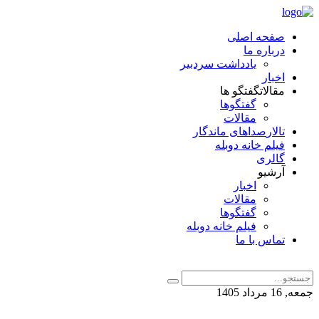
صفحه اصلی
درباره ما
یادداشت سردبیر
اخبار
مقالات
گفتگو ها
گفتگوها
مقالات
تالار
صداهای ماندگار
فیلم خانه دوبله
گالری
آرشیو
اخبار
مقالات
گفتگوها
فیلم خانه دوبله
تماس با ما
جمعه, 16 مرداد 1405