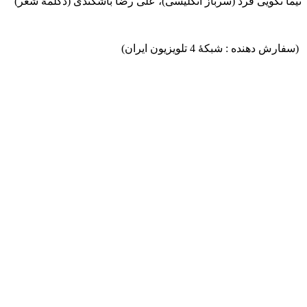
نیما نکویی فرد (سرباز انگلیسی)، علی رضا باشکندی (دکلمۀ شعر)
(سفارش دهنده : شبکۀ 4 تلویزیون ایران)