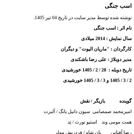
اسب جنگی
نوشته شده توسط مدیر سایت در تاریخ
04 تیر 1405
.
نام اثر : اسب جنگی
سال نمایش : 2014 میلادی
کارگردان : "ماریان الیوت" و دیگران
مدیر دوبلاژ : علی رضا باشکندی
تاریخ دوبله : 28 / 2 / 1405 خورشیدی
2 / 3 / 1405 و 3 / 3 / 1405 خورشیدی
گوینده بازیگر / نقش
امیرمحمد صمصامی سیون دانیل یانگ / آلبرت
همت مومی وند استیو نورث / تِد
رضا آفتابی یان شاو / فردریش مولر