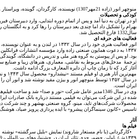
منوچهر انور (زاده 21مهر1307) نویسنده، کارگردان، گوینده، ویراستار و مترجم معاصر ایرانی است
کودکی و تحصیلات
بهرام را تشکیل داد اما چندی بعد دبیرستان را رها کرد و به انگلستا
سال1332 فارغ التحصیل شد
.
فعالیت های حرفه ای
انور فعالیت هنری خود را در سال ۱۳۳۲ د
ترجمۀ مدخل‌های مربوط به نقاشی، معماری، هنرهای زیبا و صنایع سن
آغاز کرد که تا زمان چاپ آن دایره المعارف بزرگ ادامه داشت
.
مهم‌تر
در سال ۱۳۵۲ توسط منوچهر انور و بیژن مفید نوشته شد و انو
ایران است
.
وی در سال 1346مدیر عامل شرکت «نور و صدا» شد و ساخت فی
شده در این شرکت می‌توان به فیلمی مستند درباره بانک صادرات ایران،
محصولات شرکت‌های تاید، مینو، گروه صنعتی بهشهر و چند شرکت دی
تاسیس «کانون سینماگران پیشرو» با ایده پردازی پرویز صیاد، هوشنگ
آثار
فیلم ها
•
۱۳۳۹ش) ـاولین حضور جدی تئاتر ایران در جشنواره‌های بین‌المللی- 1339