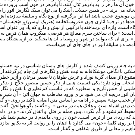
ون آن ها زهر را به پادزهر بَدَل کنند. تا پادزهر در خون اسب پرورده ش
انه می برند.» در همین جملات، آشکارا می توان سبک نگارش انور را د
ین موضوع عجیب باشد اما این برگرفته از نوع نگاه و سلیقۀ سازنده اش 
 بعدها در ترجمۀ آثاری چون «عروسکخانه» (هنریک ایبسن) و «پَختِستان» 
ه است. واژه ای برساخته با ترکیبی از نیش و دارو که یادآور عنوان ا
ابی است: « برای ساختن سرم معالج هر مَرضی، میکروب همان مَرض به 
رای آن که بتوانند در شهر و روستا با آن ها بجنگند، در آزمایشگاه باید
امضاء و سلیقۀ انور در جای جای آن هویداست.
ه که به جام زرینی کشف شده از کاوش های باستان شناسی در تپه حسنلو
لانی با نگاهی موشکافانه به ثبت نقش و نگارهای این جام (برگرفته از
 متنوع (از صدای گریۀ نوزاد و غرش طوفان تا صفیر مرغان و آژیر خطر
انتخاب ویژه دارد؛ یکی قسمت هایی از ذکر حسین منصور حلاّج از تذکرة 
 با طنینی از جنس تاریخ و اسطوره که در تناسب کم نظیری با نقش و نگا
ان انور دریچه ای می شود برای ورود مخاطب به جهان اثر: « آن شیر ب
رِ عجیب بود.» سپس در ادامه بر اساس متن اصلی، تأکید بر روی «و گفت
 دیدن اشیاء است و هلاک همه در معنی.» و «گفتند بگو هوالحقّ. گفت
کم نشود و گُم نگردد. پس جمله بر قتل او اتفاق کردند.» و در ادامه:
رید که زردی من از ترس است. خون در روی مالیدم تا در چشم شما سُ
روی کلمۀ «خون» می گذارد تا اذهان را بر روایت اثر به تکاپو اندازد. 
فاهیم و معانی از طریق شفاهی و گفتار است.