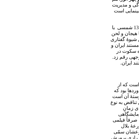
دگی و مدیریت
سینمایی است
گفتار فیلم یا روایت گری (نریشن) در تاریخ سینمای مستند ایران به مثابۀ ورود هر پدیدۀ تازه ای به مرور سیر تکاملی خود را پیمود. از دهۀ 1320 شمسی با
اه با هیجان و لحن
ن شیوۀ گفتاری
مستند ایران و
اه سکوت در
وجهی رقم زد.
است که از
وردها بود که
وستۀ آن است
تناقض به نوع
ی زمانِ
زمایشگاهی
 صرفاً فیلمی
رعۀ بلال
ده که همچنین نقطۀ آغازی است بر نوع گفتار انور: « در ایران بیش از 50 نوع مار شناخته شده، از این همه فقط 14 نوعشان سمّی
ۀ رازی پرورش