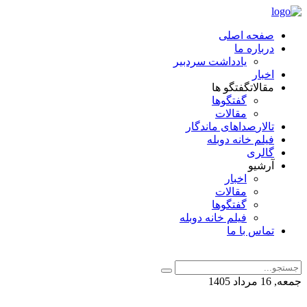
صفحه اصلی
درباره ما
یادداشت سردبیر
اخبار
مقالات
گفتگو ها
گفتگوها
مقالات
تالار
صداهای ماندگار
فیلم خانه دوبله
گالری
آرشیو
اخبار
مقالات
گفتگوها
فیلم خانه دوبله
تماس با ما
جمعه, 16 مرداد 1405