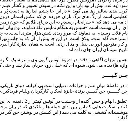
شود (به عدد بیش از نود بار) و این نکته در سیلان تصویر و گفتار فی
کرت بندی شالیزارها می گوید: « در این جا چشم اندازها به دست پُر مهر
عظیمی است از رگ های برگ باران خورده ای که عکس آسمان درون آن ا
ادامه می دهد که: « سرانجام رسیدم به این دریای مُلایم که خون زمی
ای از آن بهشت است.»سپس به هنگام نمایش قلّۀ دماوند، نوع بیان انور 
بام فلات رسیدم. به دماوند که مرواریدی شش هزار متری است. به چش
استراحت گاه است، ییلاق است. در این جا پیش از آن که به جانب تهرا
و کار منوچهر انور بی بدیل و مثال زدنی است به همان اندازۀ کار آلبر
تاریخ سینمای ایران جای داده اند.
همین میزان آگاهی و دقت در شیوۀ آنونس گویی وی و نیز سبک نگارش
واژه ها) دیده می شود. شیوه ای که خیلی زود جریان ساز شد و حتی کار ر
جــن گـیـــــر
« در فاصلۀ میان علم و خرافات، دنیایی است بی کرانه، دنیای تاریکی
جن گیــــر، جن گیـــر. برندۀ جایزۀ اسکار. کارگردان ویلیام فریدکین.»
تعلیق، ابهام و حس آ
کنند با سکوت هایی که انور بین ادای جمله ها و تأکیدی که در بیان برخی
هوشمندانه کششی به کلمه می دهد ( این کشش در نوشتن جن گیر در 
گذارد.