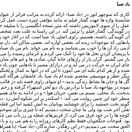
باد صبا
کاری که منوچهر انور در «باد صبا» ارائه کرده به مراتب فراتر از عنوان 
شایستۀ واژه ها جهت گفتار فیلم به مانند مؤلفی چیره دست عمل کرد
عمل را از سوی لاموریس داشته که متن نسخه انگلیسی را با سلیقه
در گویندگی، گفتار فیلم را تزئین کند. در این راستا به علت تعدد شخص
آن گویندگی داشته، هستیم. راوی اصلی باد صبا است که در آغاز خود ر
بادهایی که موجودات زنده اند. بعضی آواره اند، بعضی ساکن اند، دل 
آدمی زاد آن ها را خوب می شناسد و به نام می خواند. نام من باد صبا
با پریشان کردن نخل ها خود را خُنک می کردم و خُرمای رسیده را می
باز می گشتم. گران بار از رازهای خانۀ گیان. شادی ها و غم های شان ر
جای ایران به حرکت در می آید و در درازای مسیر با بادهایی چون باد دیو، 
شده و از هر کدام نکته ای می آموزد تا این که در انتها به کمال و پُ
دیگر عطر و موسیقی محضم. شده ام باد صبا. باد عاشقان. هرگاه جُنبش
گُل ها و جان ها نشاطِ زندگی بدمد.» او سوای راوی قصه باید در قال
نمونه در مواجهه باد صبا با برادرش باد دیو لحن استهزاء گرفته و زخم
بدبخت، باد محلّی، نسیم بی نفس، جریان هوا.» و در ادامه به جای همین 
منظر خود این چنین روایت می کند: « اسکندر بر این شکوه آتش زد. 
گویند تخت جمشید را برای خوشایند یونانیان به آتش کشید اما این قصّ
تفنّن آخر شب بود ولی ما چنان سخت دمیدیم که تا چیزی برای سوختن ب
کوچه ها را در خود غرق می کرد. از قرنیزهای شعله ور زر ناب می 
بود. فُتوحات جنگجویان فقط نظم کارهای روزانه را به هم می زد و 
الحق سخت می دمیدیم.»در این رهگذر، سازندگان «باد صبا» (با همراهی
در ایران را برای لاموریس مطرح کرد) نیم نگاهی هم به اشعار حافظ داش