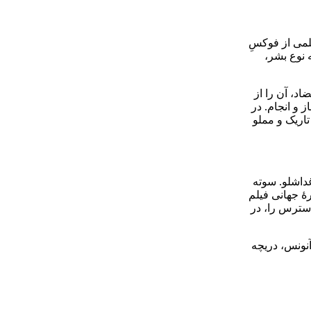
لمی از فوکسِ
 نوع بشر،
اد، آن را از
 و انجام. در
اریک و مملو
داشلو. سوته
رۀ جهانی فیلم
دسترس را، در
آنونس، دریچه