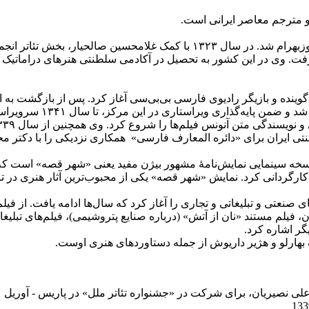
.
او در تهران به دنیا آمد و پس از اتمام دوره ابتدایی، وارد دبیرستان فیروزبهرام شد. در سال ۱۳۲۳ با کمک غلامحسین ص
ن رفت. وی در این کشور به تحصیل در آکادمی سلطنتی هنرهای دراماتیک 
ر لندن و به عنوان نویسنده، گوینده و بازیگر رادیوی فارسی بی‌بی‌سی آغاز کرد. پس از بازگشت
۱۳۳۷ به دعوت همایون صنعتی زاده وارد مؤسسه انتشارات فرانکل
تی ایران برای «دائره المعارف فارسی» همکاری نزدیکی را با دکتر 
ین آثار هنری او فیلم مستند «نیشدارو» محصول سال ۱۳۴۳ و نسخه سینمایی نمایش‌نامۀ مشهور بیژن مفید یعنی «شهر قصه
ر آن را کارگردانی کرد. نمایش «شهر قصه» یکی از محبوب‌ترین آثار هنری در 
لم‌های صنعتی و تبلیغاتی و تجاری را آغاز کرد که سال‌ها ادامه یافت. از فی
 فیلم مستند «نان از آتش» (درباره صنایع پتروشیمی)، فیلم‌های تبلیغا
گر اشاره کرد
.
 بهارلو و هژیر داریوش از جمله دستاوردهای هنری اوست
.