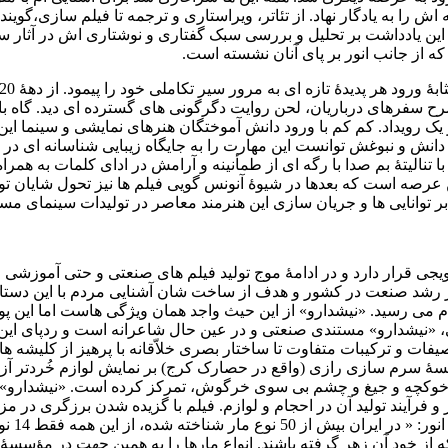
 را به یادگار نهاد. از تئاتر، ویراستاری و ترجمه تا فیلم سازی،گوین
ز این یادداشت بر تحلیل و بررسی سبک گفتاری و نوشتاری اش در آثار 
 که از جانب انور بر پای آنان نشسته است.
ی دهۀ 30 با مستندهای صنعتی و شرح سفرهای درباریان، لحن روایت دگرگونی های گسترده ای دید. گ
 یک رویداد. کم کم با ورود دانش آموختگان هنرهای نمایشی و سینما ای
 دانش و نبوغش توانست این مهارت را به جایگاه زیبایی شناسانه ای در 
ا تنالیتۀ بم صدا با رگه ای از طمأنینه و آرامش در ادای کلمات به همر
ین عرصه است که بعدها در شیوۀ آنونس گویی فیلم ها نیز تحول شایان ت
یجی قرار دارد و در ادامۀ موج تولید فیلم های صنعتی و حتی آموزشی 
که بیانگر رشد صنعت در کشور و هدف از ساخت شان آشنایی مردم با این دستا
 می رسید. «نیشدارو» از این حیث واجد همان ویژگی هاست اما این پ
، «نیشدارو» مستندی صنعتی و در عین حال شاعرانه است و ردپای این 
صیفات و ترکیبات متفاوت تا ساختار بصری خلاّقانه با پرهیز از کلیشه ها
سسۀ سرم سازی رازی (واقع در حصارک کرج) بر نمایش لوازم خُردتر آ
 برای خوکچه و جیغ و چشم بی سوی خرگوش، تمرکز کرده است. «نیشدارو»
رآیند تولید آن در احجام و لوازم. فیلم با گزیده شدن برزگری در مز
توسط مار سمَی آغاز ش
ه از خودِ آن زهر گرفته باشند. انواع مارها را به همین جهت در مؤسس