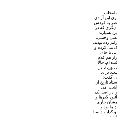
 انتخاب
وی این آزادی
حصر به فردش
 دیگری که در
ین بسیارند
 بعضی وحشی.
نم زده بودند.
نک می کردم و
یی با جای
زار هم کلام
ه ام. حالا
 وزد تا در
ست. برای
می گفت:
تاد تاریخ از
داشت. می
تش در اصل یک
بوه گذرها و
شمشان جاری
ما بود و
 گذار باد صبا
ا دیده می