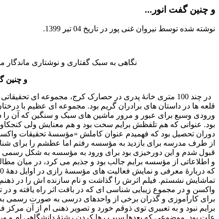
و چنین گفت انور...
نوشته شده توسط نیروان غنی پور در تاریخ
04 تیر 1399
.
نگاهی به سبک گفتاری و نوشتاری ماندگار منو
و چنین گفت انور.
در چند 100 متری خانۀ پدری در حصارک کرج، مجموعه ای تحقیق
قلعه ها در داستان های برادران گریم بود. مجموعه ای عظیم با درختان 
ورودی وسیع برای عبور و مرور ماشین های سبک و سنگین که آن را د
بود. عنوانی که هم تلفظش برایم سخت بود و هم معنایش ولی کنجکاو
دوران تحصیل بود که فهمیدم عنوان کاملش «مؤسسۀ تحقیقات واکسن و
از طرف مدرسه برای بازدید به مؤسسه رفتم اما عطشم را برای شناخ
قبول شدم و این دورخیزی بود برای ورود به مؤسسه به شکل رسمی و 
و اطلاعاتی از مؤسسه برایم جالب بود و جذبم می کرد، در میان مطا
تماشایش نشستم. فیلم اثرش را گذاشت و نام سازنده اش را در ذهنم حک
واکسن و در مجموع زیبایی شناسی ای که در بافت اثر راه یافته و د
برای کارآموزی و گذران برخی از واحدهای درسی به صورت رسمی به م
برایم نبود و به تعبیری توی ذوقم خورد و تصویر ذهنی ام از آن مرکز ف
علت بود. موضوعی که بعدها سبب رها کردن رشتۀ دانشگاهی ام و ورود