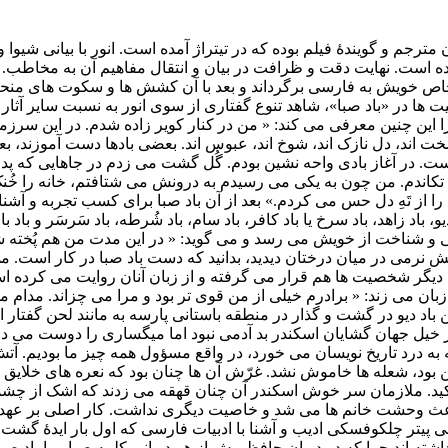
مترجم و گویندۀ فیلم بوده که در تیتراژ آمده است. انور با بیانی شیوا و
ه است. نهایت دقت و ظرافت در بیان و انتقال مفاهیم آن به مخاطب. 
 خاص خویش به فارسی برگرداند و بعد با آن کشش ها و سکوت های من
یت ها در «باد صبا»، شاهد تنوع گفتاری از سوی انور به نسبت سایر آثار
ا این چنین معرفی می کند: « من در کنار کویر زاده شدم. در این سرزم
سخت اند، دل نازک اند، شوخ اند، عبوس اند. بعضی بادها دست آموزند،
ست. در آغاز بادی واحه نشین بودم. گُل گشت می زدم در جاهایی که پدرا
 تکاندم. من چون به یکی می رسیدم به درونش می شتافتم، خانه را خُ
ا از تَهِ دل حس می کردم.» بعد از آن باد صبا برای کسب تجربه و آشنا
باد زاهد، باد سرخ یا باد کافر، باد سام، باد شُرطه، باد سَرسَر و باد با
ختگی و شناخت از خویش می رسد و می گوید: « در این مدت من هم پُخته شد
 نرمی در میان درختان دیدید، بدانید که دست باد صبا در کار است. می
ب دیگر شخصیت ها هم قرار می گرفته و از زبان آنان روایت می کرده ا
 زبان می زند: « برادرم خیلی از من قوی تر بود و مرا می چزاند. مدام 
باد دیو در گشت و گذار در منطقه باستانی پارسه به مانند لحن گفتار اس
در خیل جهان گشایان اسکندر بد آدمی نبود اما میگساری را دوست می 
ه به درد تاریخ نویسان می خورد، در واقع مسؤول همه چیز ما بودیم. آ
ود، شعله ها خاموش نشد. غرّش آن ها چنان بود که نعره های خلایق ان
چکید. ملازمان سر خوش اسکندر آن چنان قهقه می زدند که اشک از چ
باعث وحشت خانم ها می شد و خاصیت دیگری نداشت. کار اصلی بر عهدۀ 
 پیتر چلکوفسکی ادیب و آشنا با ادبیات فارسی که اول بار ایدۀ گشت و
ته اند چرا که در دیوان حافظ بیش از هر دیوانی کلمه صبا و یا باد صب