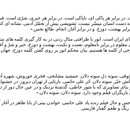
. در برابر هر پاکی ای، ناپاکی است. در برابر هر خیری، شرّی است. فی
ه دست انسان میسّر نیست. تشویشی بیش از تحمّل آدمی. نشانه ای که
بر بهشت، دوزخ. و در برابر آغاز، انجام. طالعِ نحس.»
ای ایران است. انور با ظرافتی مثال زدنی در به کار گیری کلمه های متض
لوم در برابر نامعلوم، نعمت و نکبت، بهشت و دوزخ، خیر و شرّ و آغاز
ی از کلمه ها هستیم. بیان محکم انور بر روی گفتن کلمه دوزخ، جهان ت
وز وثوقی، سوته دلِ سوته دلان. جمشید مشایخی، فخری خوروش، شهره آغ
تش خیّر. سوته دلان. اثر علی حاتمی. بازتابی از تهران دیروز. در جشنوا
ر بنای تصاویری که با شور خاصّی، گذشتۀ نزدیک و در عین حال دور از 
 بازیگران فیلم وجود دارد. سوته دلان، سوته دلان.»
س و حال فیلم زنده یاد علی حاتمی. خواندن بیتی از بابا طاهر در آغاز 
 رنگ و طعم گفتار فارسی.