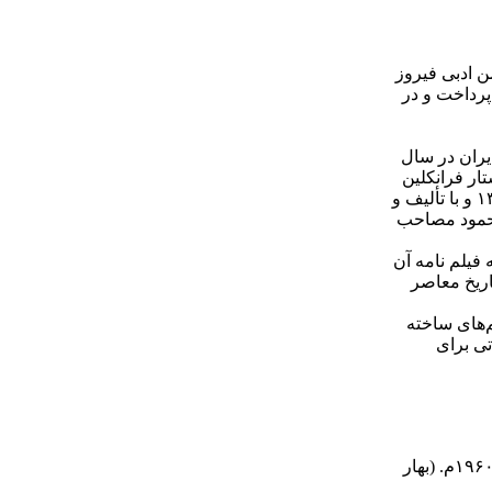
الحیار، بخش تئاتر انجمن ادبی فیروز
پرداخت و در
 به ایران در سال
ین شد و ضمن پایه‌گذاری ویراستاری در این مرکز، تا سال ۱۳۴۱ سرویراستار فرانکلین
بود. او پس از پیوستن به گروه هنر ملی و تدریس در دانشگاه، گویندگی و نویسندگی متن آنونس فیلم‌ها را شروع کرد. وی همچنین از سال ۱۳۳۹ و با تألیف و
محمود مصاحب
» است که فیلم نامه آن
تاریخ معاصر
لم‌های ساخته
تی برای
کارگردانی (با نام مستعار شاروَند) نمایش «بلبل سرگشته» نوشته علی نصیریان، برای شرکت در «جشنواره تئاتر ملل» در پاریس - آوریل ۱۹۶۰م. (بهار