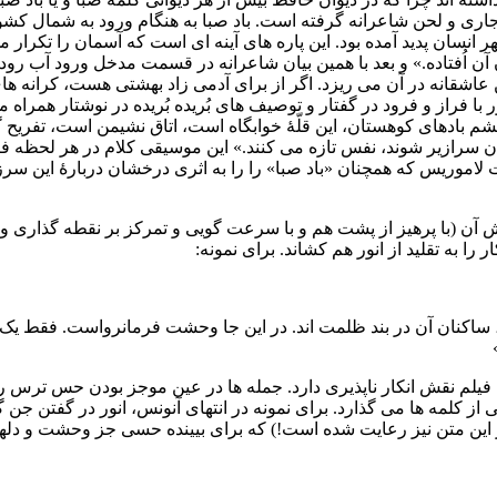
لم جاری و لحن شاعرانه گرفته است. باد صبا به هنگام ورود به شمال کش
 انسان پدید آمده بود. این پاره های آینه ای است که آسمان را تکرار م
ُفتاده.» و بعد با همین بیان شاعرانه در قسمت مدخل ورود آب رودخا
ن عاشقانه در آن می ریزد. اگر از برای آدمی زاد بهشتی هست، کرانه ه
با فراز و فرود در گفتار و توصیف های بُریده بُریده در نوشتار همراه 
م بادهای کوهستان، این قلّۀ خوابگاه است، اتاق نشیمن است، تفریح 
ن سرازیر شوند، نفس تازه می کنند.» این موسیقی کلام در هر لحظه فی
ت لاموریس که همچنان «باد صبا» را را به اثری درخشان دربارۀ این سرز
 آن (با پرهیز از پشت هم و با سرعت گویی و تمرکز بر نقطه گذاری 
ا به تقلید از انور هم کشاند. برای نمونه:
، ساکنان آن در بند ظلمت اند. در این جا وحشت فرمانرواست. فقط یک ا
کنده از وحشت در آنونس کمتر از 2 دقیقه ای این فیلم نقش انکار ناپذیری دارد. جمله ها در عین موجز بودن حس
 از کلمه ها می گذارد. برای نمونه در انتهای آنونس، انور در گفتن جن گی
این متن نیز رعایت شده است!) که برای بیینده حسی جز وحشت و دلهر