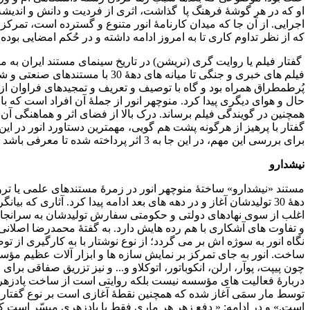
او که در هر گوشۀ فرهنگ پا گذاشت، اثری از فردیت و دانش و اندیشه اش
اجرایی. از آن جا که میدان کارنامۀ انور متنوع و گسترده است، تمرک
که از نظر تداوم کاری تا به امروز ادامه داشته و در حُکم امضایی بوده
فیلم های خبری و جنگی تا میانه ها
پُرطمطراق همراه بود و گاه با توصیف و تعریف و تمجیدهای فراوان از
حال و هوای دیگری پیدا کرد. منوچهر انور از جملۀ آن افراد است که با
همچنین در گویندگی فیلم برساند. درک بالا از فضای اثر و هماهنگی آن ب
گفتار با پرهیز از هرگونه پشت هم گویی، مهمترین دستاورد انور در ا
برای بررسی این مهم، در این جا به 3 اثر پرداخته شده تا معرفی باشد بر توانایی ها و جریان سازی این هنرمند معاصر در تولیدات سینمای مستند ایران.
نیشدارو
مستند «نیشدارو» ساختۀ منوچهر انور در زمرۀ مستندهای علمی یا ترو
دهۀ 30 تولیدشان آغاز و در دهه های بعد ادامه پیدا کرد. آثاری 
اغلب از سوی نهادهای دولتی و حکومتی سفارش تولیدشان به سرانجام
و تفاوت های آشکاری با هم رده هایش دارد. به گفتۀ محمدرضا اصلانی
نگاه انور به سوژه اش بر می گردد؛ از نوع نوشتار با به کارگیری از تو
ساخت. انور به جای تمرکز بر نمایش سازه ها و ابزار آلات عظیم مؤ
چون پیپت، پوآر، ارلن، انکوباتور، اتوکلاو و... و نیز تزریق صفاقی
دربارۀ فعالیت های مؤسسه نیست بلکه روایتی است از ساخت پادزهر و ف
است.» و در ادامه: « دفع زهرِ هر ماری فقط با پادزهری میسّر است ک