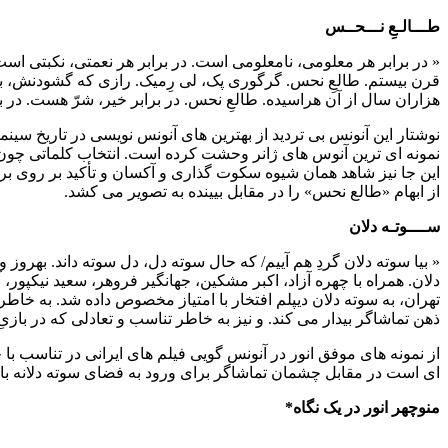
طـــالـعِ نـــحــس
« در برابر هر معلومی، نامعلومی است. در برابر هر نعمتی، نکبتی است
قرن بیستم. طالعِ نحس. گرگوری پک، لی رِمیک. رازی که گشودنش، ب
هزاران سال از آن هراسیده. طالعِ نحس. در برابر خیر، شرّ هست. در برا
نوشتار این آنونس بی تردید از بهترین های آنونس نویسی در تاریخ سینم
نمونه ای ترین آنوس های ژانر وحشت کرده است. انتخاب کلماتی چون مع
این جا نیز شاهد همان شیوه سکوت گذاری و آکسان و تأکید بر روی برخ
از ابهام «طالع نحس» را در مقابل بیینده به تصویر می کشد.
ســــوتـه دلان
« بیا سوته دلان گردِ هم آییم/ که حال سوته دل، دل سوته داند. بهر
دلان. همراه با چهره آزاد، اکبر مشکین، جهانگیر فروهر، سعید نیکپور، آ
تهران، به سوته دلان دیپلم افتخار با امتیاز مخصوص داده شد. به خاط
ذهن تماشاگر بیدار می کند. و نیز به خاطر تناسب و تعادلی که در بازیِ
از نمونه های موفق انور در آنونس گویی فیلم های ایرانی در تناسب با ح
ای است در مقابل چشمان تماشاگر برای ورود به فضای سوته دلانه با
منوچهر انور در یک نگاه*