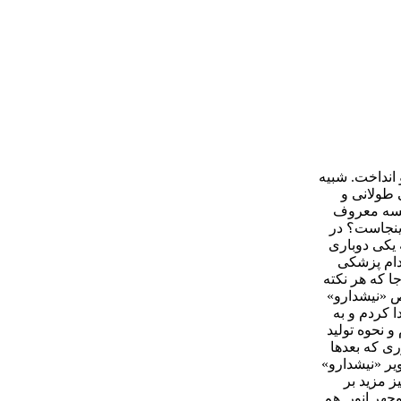
 انداخت. شبیه
 طولانی و
ؤسسه معروف
ینجاست؟ در
یکی دوباری
دام پزشکی
 که هر نکته
ص «نیشدارو»
ش را پیدا کردم و به
 نحوه تولید
ی که بعدها
یر «نیشدارو»
ز مزید بر
چهر انور. هم