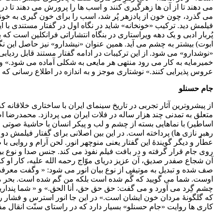
می دهند تا از آن ها زهرگیری کنند و اسب ها را پرورش می دهند تا در خ
می گذرد، چون خون از پادزهر پُر شد، اسب را برای خون گیری به خونخ
فیلمش دید. ترکیب «خونخانه» شاید در نگاه اول در گفتار مستندی با ا
پُربار ادبی و یک دهه ویراستاری در بنگاه انتشاراتی فرانکلین است که
ابوت) بیشتر به چشم می آید. همین عنوان «نیشدارو» نیز حاصل این نگا
«نوشدارو» می شود. از این ترکیبات در ادامه گفتار مستند قابل ردی
خمیرمایه به کار می رود منتهی هر مایعی به شکلی آماده می شود.» و « ب
عروس پذیرایی کنند.» نوشتاری موجز و به اندازه در اطلاع رسانی که 
جام حسنلو
از پیشروترین آثار تجربی در تاریخ سینمای ایران با ساختاری خلاقان
متعلق به تمدنی چند هزار ساله در فلات ایران می پردازد. محمدرضا اص
اساطیر) با نماهایی بسته از چشم و لب و پیکر انسان با حاشیۀ صوتی
رهبر نازی ها) پرداخته است. در این بین اصلانی برای گفتار فیلمش دو 
عطاّر و دیگر گویندۀ این گفتار یعنی منوچهر انور. لحن آرام و روایی
روی جام قرار گرفته و در بافت فیلم نفوذ می کند. جنس صدا و نوع بی
آن شجاع صفدر صدیق، آن عزیز دریای موّاج رحمه الله علیه، کار او کا
صف شده و تبدیل به موتیفی از نوع بیان انور می شود: « وگفت معرفت
اوست. شما می گویید که گُم شده است بلکه من گم شده است. بحر محیط 
چشم گِرد می آورد و می گفت: حق حق حق، أنا الحق.» و « شما پندا
که گلگونۀ مردان خون ایشان است.» در این جا انور استرس و فشار را بر 
کاری ها روایت «جام حسنلو» بسیار دارد که در راستای سنّت انقال م