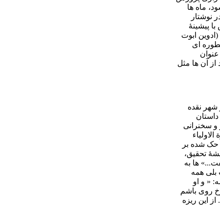
ود، ماه ها
ر نوشتار
با پیشینۀ
(ادوین ابوت
سطوره ای
عنوان
 از آن ها مثل
 شهر نقده
 داستان
 و سخنرانی
الاولیاء
ر حک شده بر
یشۀ تحقیق،
...» ها به
 بلی همه
 « و او
رخ روی باشم
از این ریزه