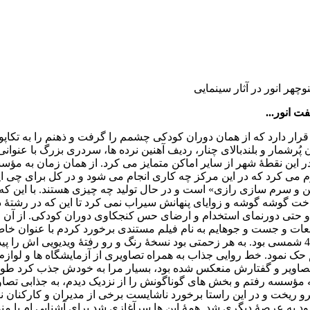
چهر انور در آثار سینمایی
..
اتی قرار دارد که از همان دوران کودکی چشمم را گرفت و ذهنم را به تکاپو
پُرشمار و بلندبالای چنار، ردیف آهنین نرده ها، سردری بزرگ با عنوانی
ر این نقطۀ شهر از سایر اماکن متمایز می کرد. از همان زمان به م
م می کرد که در این مرکز چه کاری انجام می شود و در کل برای چی ا
 سرم سازی رازی» است و در حال تولید چه چیزی هستند. با این که 
ت گوشه گوشه و زوایای پنهانش سیراب نمی کرد تا این که در رشتۀ 
حتی دورنمای استخدام و ارضای حس کنجکاوی دوران کودکی. از آن جا
لعات و جست و جوهایم به نام فیلم مستندی برخورد کردم با عنوان خا
که دربارۀ معرفی و نمایش فعالیت های مؤسسۀ رازی در اوایل دهۀ 40 شمسی بود. به هر زحمتی بود نسخۀ رنگ و رو رفتۀ ویدیویی ا
 نمود. خط روایی جذاب به همراه تصاویری از آزمایشگاه ها و لوازم و
ر تصاویر و گفتارش منعکس شده بود، بسیار مرا به خودش جذب کرد طور
ؤسسه رفتم و بخش های گوناگونش را از نزدیک دیدم، به جذابی تصاو
رو ریخت و در این راستا برخورد ناشایست برخی از مدیران و کارکنان نی
 به عرصۀ دیگری شد. همۀ این ها سرآغازی شد برای آشنایی ام با منو