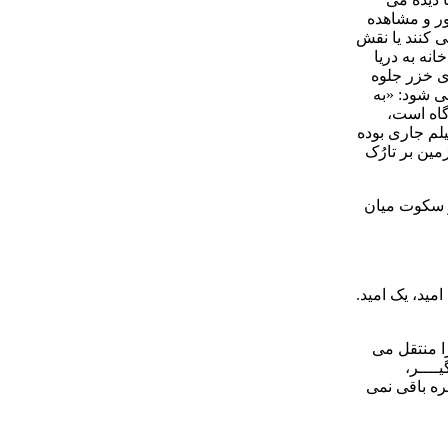
ور و مشاهده
ی کنند یا نقش
نه به دریا
ای خزر جلوه
می شود: «به
گاه است،
لم جاری بوده
مین بر تارُک
و سکوت میان
مید، یک امید.
 ترس را منتقل می
ــــر،
ه باقی نمی