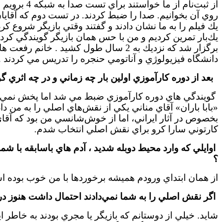
روي آن بخوانيم. صدا را ضبط كردند. در تست دوم كه آقايان 
يك فيلم را به ما نشان دادند و گفتند وقتي بازيگر شروع ك
برگزار شد كه نزديك به 2 سال طول كشيد .
خانم رفعت هاش
دانشگاه فيزيولوژي و آناتومي حنجره را تدريس مي كردند .
بعد از دوره كارآموزي اولين بار چه زماني و در چه اثري گ
گويندگي هاي دوره كارآموزي ضبط مي شد اما پخش نمي شد
«بابا باران» آقاي مناني يكي از نقش‌هاي اصلي را به من دا
بخصوص در آثار ايراني، اما از خوش‌شانسي من بود كه آقاي 
كارتوني سارا كرو براي نقش اصلي انتخاب شدم.
اوايلي كه وارد محيط دوبله شديد ، آدم هاي باسابقه با شما
؟
از همان ابتداي ورودم هميشه برخوردها با من خوب بوده 
اگر نقش اصلي را به شما نمي‌دادند احتمال داشت هنوز در 
شايد. خيلي از دوستانم كه بازيگر يا مجري بودند به خاطر ا