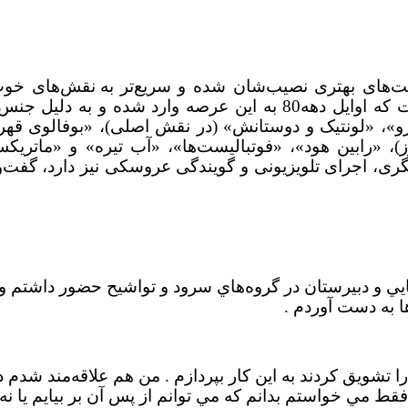
رصت‌های بهتری نصیب‌شان شده و سریع‌تر
به نقش‌های خوب
رسیده‌اند. پانته‌آ (سمیه)‌ رهنمون از جمله دوبلورهایی است که اوایل دهه80 به این عرصه وارد 
 «لونتیک و دوستانش» (در نقش اصلی)‌، «بوفالوی قهرمان
ز)‌، «رابین هود»، «فوتبالیست‌ها»، «آب تیره» و «ماتریک
گری، اجرای تلویزیونی و گویندگی عروسکی نیز دارد، گفت‌و
مايي و دبيرستان در گروه‌هاي سرود و تواشيح حضور داشتم و 
ها به دست آوردم .
 تشويق كردند به اين كار بپردازم . من هم علاقه‌مند شدم در
قط مي خواستم بدانم كه مي توانم از پس آن بر بيايم يا نه 