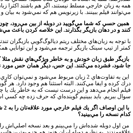
همه به زبان خارجي مسلط نيستند، اگر هم باشند اكثرا زبان
مي‌توانند فيلم ببينند. با زيرنويس هم كه نمي‌شود به بيان 
كنند و در دهان بازيگر بگذارند. اين خلاصه كردن باعث مي
با توجه به زبان‌هاي مختلف ريتم ديالوگ‌گويي بازيگران تندت
كمتر از تيپ سينک بازيگر ترجمه مي‌شود و اين توانايي هم
بازيگر طبق زبان خودش و به خاطر ويژگي‌هاي نقش مثلا كش
جا شود، فشرده مي‌كنند. اين حس، ديگر همان حس مورد نظ
اين به تفاوت‌هاي 2 زبان مربوط مي‌شود و نم
درك كرده و ايفا مي‌كنند. البته استثنا هم وجود دارد. هر گ
فيلم انجام مي‌دهد و اين درست نيست كه به خاطر يك يا چن
سوال ببريم. بايد ببينيم گوينده‌اي كه حرف زده چه كسي
با 
كدام نسخه را مي‌بينيد؟
من اول دوبله شده‌اش را مي‌بينم و بعد نسخه اصلي‌اش را. د
علاقه‌مندند. به نظرم دوبله ايران هنوز هم جزو بهترين‌هاست