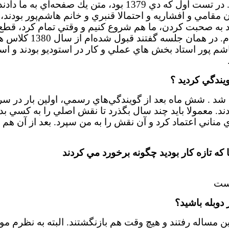
از ثبت‌نام از ما خواستند براي تست صدا به شبكه 4 برويم . در تست اول كه دي‌ 1379 بود، متن يك 
مقامي و افشاريه و احتمالا قنبري و خانم هاشم‌پور بودند، 
رد به صحبت كردن، ما هم شروع كنيم و وقتي تمام كرد، قطع 
يك‌بار تمرين كرديم و من با حس همان بازيگر گويند
م پور استاد بخش هاي عملي و كار در استوديو بودند و است
ويندگي كرديد ؟
 . شش ماه بعد از گويندگي‌هاي رسمي، اولين بار در سري
دند. معمولا بايد چند سال بگذرد تا نقش اصلي را به كسي بد
مناني اعتماد كرد و آن نقش را به من سپرد. بعد از آن هم د
 كه تازه كار بوديد چگونه برخورد مي كردند
است
دوبله باشيد؟
ين مساله رفتند و هيچ وقت هم بازنگشتند. البته به نظرم مو