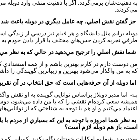
به ذهنيت‌شان برمي‌گردد. اگر با ذهنيت منفي وارد دوبله م
مي‌كردند.
جز گفتن نقش اصلي، چه عامل ديگري در دوبله باعث شد دوام
دوبله برايم مثل دانشگاه و هر فيلم نيز درسي از زندگي اس
طرفي تجربه كردن حس‌هاي مختلف با قرار دادن خودم ب
شما نقش اصلي را ترجيح مي‌دهيد در حالي كه به نظر مي
من دوست دارم در كارم بهترين باشم و از همه استعدادي ك
كه به من واگذار مي‌شود بهترين و زيباترين گويندگي را داش
اما دوبله از آن حرفه‌هايي است كه حق انتخاب در آن تقريبا
بله، اما مدير دوبلاژ براساس توانايي گوينده به او نقش و
هميشه سعي كرده‌ام نقشي را كه با من داده مي‌شود، دوست د
اعتماد مي‌كنيم و او هم با توجه به شناختي كه از توانايي‌هاي
به نظر شما امروزه با توجه به اين كه بسياري از مردم با
است، باز هم دوبله لازم است؟
صددرصد. شما به امكانات خودتان نگاه نكنيد. كساني كه در 