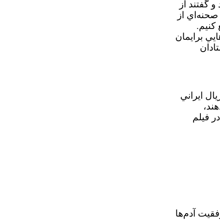
صفحه‌اي به ما دادند و گفتند از
صحنه‌اي از
كنيم.
گي كردم. در همان جلسه گفتند قبول شده‌ام از سال 1380 كلاس هايي برايمان
ادان
ال ايراني
هند،
ر فيلم
فقيت آدم‌ها