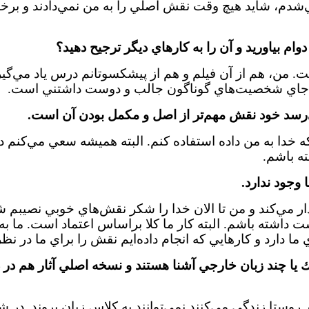
ي‌شدم، شايد هيچ وقت نقش اصلي را به من نمي‌دادند و برخو
 بياوريد و آن را به كارهاي ديگر ترجيح دهيد؟
ت. من، هم از آن فيلم و هم از پيشكسوتانم درس ياد مي‌گير
ه جاي شخصيت‌هاي گوناگون جالب و دوست داشتني است.
‌رسد خود نقش مهم‌تر از اصل و مكمل بودن آن است.
ه خدا به من داده استفاده كنم. البته هميشه سعي مي‌كنم 
ته باشم.
 وجود ندارد.
اگذار مي‌كند و من تا الان خدا را شكر نقش‌هاي خوبي نصيبم
اشته باشم. البته كار ما كلا براساس اعتماد است. ما به م
 ما دارد و كارهايي كه انجام داده‌ايم نقش را براي ما در نظر
 يك يا چند زبان خارجي آشنا هستند و نسخه اصلي آثار هم د
روستا زندگي مي‌كنند نمي‌توانند به كلاس زبان بروند. در 