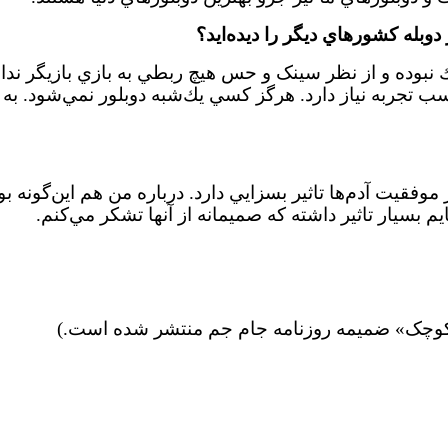
وبله كشورهاي ديگر را ديده‌ايد؟
ديك نبوده و از نظر سينک و حس هيچ ربطي به بازي بازيگر ند
جربه نياز دارد. هرگز كسي يك‌شبه دوبلور نمي‌شود. به 
موفقيت آدم‌ها تاثير بسزايي دارد. درباره من هم اين‌گونه ب
يم بسيار تاثير داشته كه صميمانه از آنها تشكر مي‌كنم.