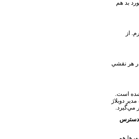
رد بد هم
م. از
در هر نقشي
 شده است.
دير دوبلاژ
 مي‌گيرد.
ر دسترس
شهرها هم