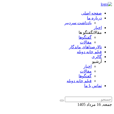
صفحه اصلی
درباره ما
یادداشت سردبیر
اخبار
مقالات
گفتگو ها
گفتگوها
مقالات
تالار
صداهای ماندگار
فیلم خانه دوبله
گالری
آرشیو
اخبار
مقالات
گفتگوها
فیلم خانه دوبله
تماس با ما
جمعه, 16 مرداد 1405