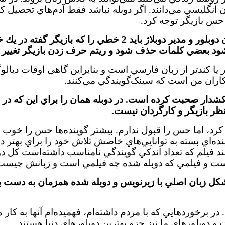
 انگليسي مي‌دانند. اگر دوبله نباشد فقط آدم‌هاي تحصيل
كر
و حس بازيگر توجه كرد.
همين حسي كه شما مي‌گوييد در دوبله از بين مي‌رود، چون دوبلور و مدير دوبلاژ بايد 2 خطي را ك
‌شود بعضي كلمات حذف شود و ريتم حرف زدن بازيگر تغيير ك
ر يا كندتر از زبان فارسي است و بنابراين گاهي اوقات ديالو
كاران من است كه سينک‌گويندگي مي‌كنند.
دار صحبت كرده است. در دوبله همان را براي اين كه در د
ر بازيگر و كارگردان نيست.
ي‌توان كاري كرد، اما حس را قبول ندارم. بيشتر گوينده‌ها حس را خ
وينده‌اي بسته به توانايي‌هاي خاصش تلاش خود را براي بهتر د
د فيلم كه تعداد اندكي گويندگي نامناسب داشته‌است كل دوب
 است و فيلمي كه دوبله شده چه فيلمي است و زبانش چيست
اين اوصاف اگر يك فيلم خارجي مورد علاقه‌تان را به 2 شكل زبان اصلي با زيرنويس و دوبله شده همزمان ب
ر برخوردهايي كه با مردم داشته‌ام، فهميده‌ام آنها به كار م
 و دوبلورهاي ما نيز جزو بهترين دوبلورهاي دنيا هستند.