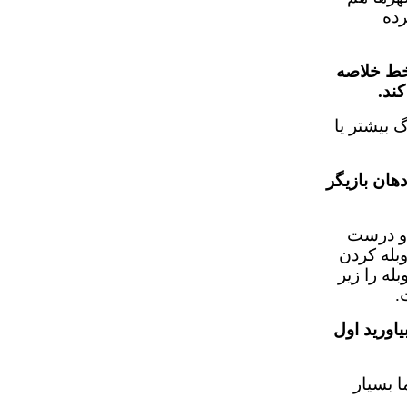
ده
ه بازيگر گفته در يك خط خلاصه
ند.
گ بيشتر يا
هان بازيگر
وب و درست
وبله كردن
له را زير
.
ه دست بياوريد اول
ا بسيار