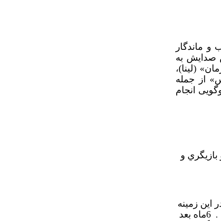
 و ماندگار
شده و به دلیل جنس صدایش به
» (لینا)‌،
س» از جمله
گویی انجام
بازيگري و
 اين زمينه
.
6ماه بعد