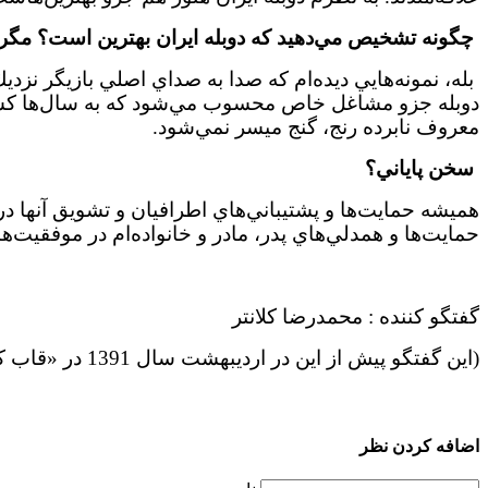
چگونه تشخيص مي‌دهيد كه دوبله ايران بهترين است؟ مگر د
بله، نمونه‌هايي ديده‌ام كه صدا به صداي اصلي بازيگر نز
دوبله جزو مشاغل خاص محسوب مي‌شود كه به سال‌ها كسب ت
معروف نابرده رنج، گنج ميسر نمي‌شود.
سخن پاياني؟
هميشه حمايت‌ها و پشتيباني‌هاي اطرافيان و تشويق آنها در 
حمايت‌ها و همدلي‌هاي پدر، مادر و خانواده‌ام در موفقيت‌ها
گفتگو کننده : محمدرضا کلانتر
(این گفتگو پیش از این در اردیبهشت سال 1391 در «قاب کوچک» ضمیمه روزنامه جام جم منتشر شده است.)
اضافه کردن نظر