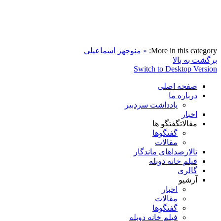
More in this category:
« منوچهر اسماعیلی
برگشت به بالا
Switch to Desktop Version
صفحه اصلی
درباره ما
یادداشت سردبیر
اخبار
مقالات
گفتگو ها
گفتگوها
مقالات
تالار
صداهای ماندگار
فیلم خانه دوبله
گالری
آرشیو
اخبار
مقالات
گفتگوها
فیلم خانه دوبله